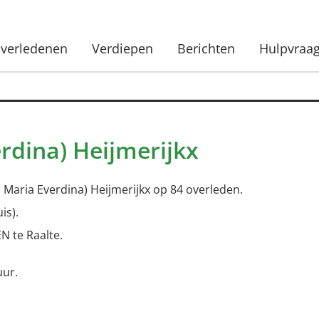
verledenen
Verdiepen
Berichten
Hulpvraa
rdina) Heijmerijkx
Maria Everdina) Heijmerijkx op 84 overleden.
is).
N te Raalte.
uur.