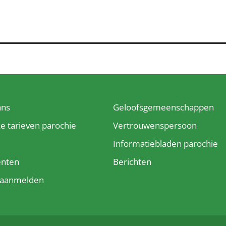
ans
Geloofsgemeenschappen
ke tarieven parochie
Vertrouwenspersoon
e
Informatiebladen parochie
enten
Berichten
t aanmelden