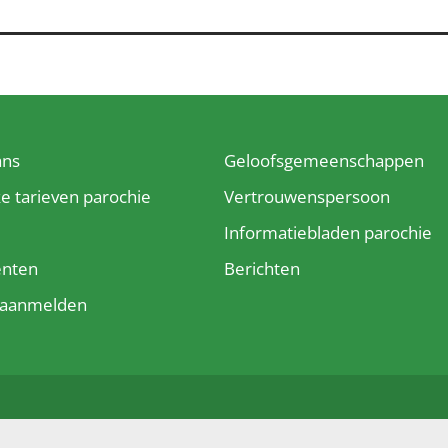
ans
Geloofsgemeenschappen
ke tarieven parochie
Vertrouwenspersoon
e
Informatiebladen parochie
enten
Berichten
t aanmelden