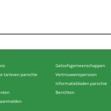
ans
Geloofsgemeenschappen
ke tarieven parochie
Vertrouwenspersoon
e
Informatiebladen parochie
enten
Berichten
t aanmelden