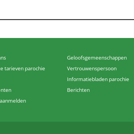
ans
Geloofsgemeenschappen
ke tarieven parochie
Vertrouwenspersoon
e
Informatiebladen parochie
enten
Berichten
t aanmelden