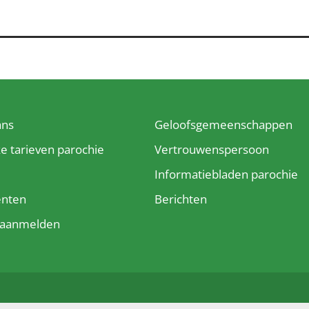
ans
Geloofsgemeenschappen
ke tarieven parochie
Vertrouwenspersoon
e
Informatiebladen parochie
enten
Berichten
t aanmelden