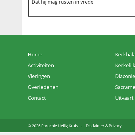
Dat hij mag rusten in vrede.
Home
Kerkbal
Activiteiten
Kerkelij
Vieringen
Diaconi
Overledenen
Sacram
Contact
Uitvaar
© 2026 Parochie Heilig Kruis
Disclaimer & Privacy