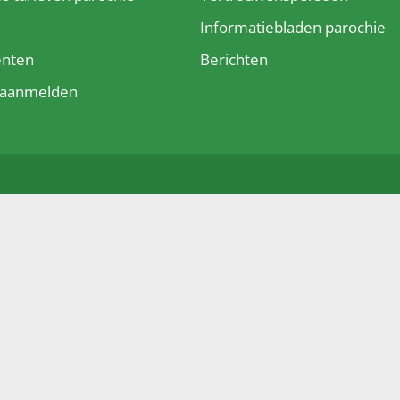
e
Informatiebladen parochie
enten
Berichten
t aanmelden