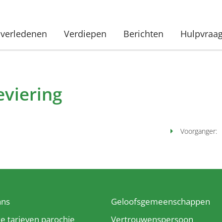
verledenen
Verdiepen
Berichten
Hulpvraa
viering
Voorganger:
ans
Geloofsgemeenschappen
ke tarieven parochie
Vertrouwenspersoon