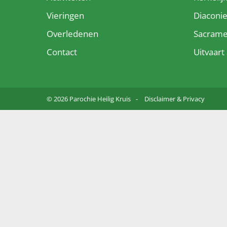
Vieringen
Diaconi
Overledenen
Sacram
Contact
Uitvaar
© 2026 Parochie Heilig Kruis
Disclaimer & Privacy